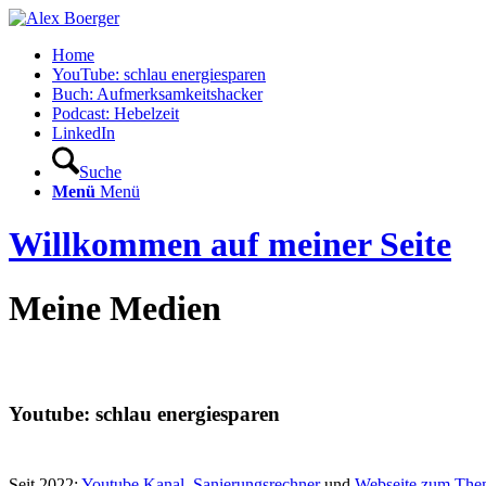
Home
YouTube: schlau energiesparen
Buch: Aufmerksamkeitshacker
Podcast: Hebelzeit
LinkedIn
Suche
Menü
Menü
Willkommen auf meiner Seite
Meine Medien
Youtube: schlau energiesparen
Seit 2022:
Youtube Kanal
,
Sanierungsrechner
und
Webseite zum Them