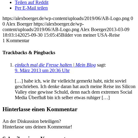
Teilen auf Reddit
Per E-Mail teilen
https://alexboerger.de/wp-content/uploads/2019/06/AB-Logo.png
0
0
Alex Boerger
https://alexboerger.de/wp-
content/uploads/2019/06/AB-Logo.png
Alex Boerger
2013-03-09
18:03:14
2025-09-30 15:05:45
Bilder von meiner USA-Reise
1
Kommentar
Trackbacks & Pingbacks
einfach mal die Fresse halten | Mein Blog
sagt:
9. März 2013 um 20:36 Uhr
[…] habe ich, wie ihr vielleicht gemerkt habt, nicht soviel
geschrieben. Ich denke daran hat auch meine Reise ins Silicon
Valley eine gewisse Schuld, denn nach dem extremen Social
Media Überfluß bin ich selber etwas ruhiger […]
Hinterlasse einen Kommentar
An der Diskussion beteiligen?
Hinterlasse uns deinen Kommentar!