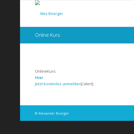
Online Kurs:
OnlineKurs:
Hier
Jetzt kostenlos anmelden
[/alert]
© Alexander Boerger