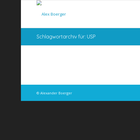
Schlagwortarchiv für: USP
© Alexander Boerger