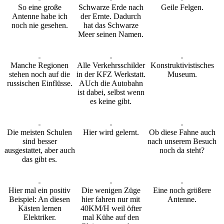
So eine große
Schwarze Erde nach
Geile Felgen.
Antenne habe ich
der Ernte. Dadurch
noch nie gesehen.
hat das Schwarze
Meer seinen Namen.
Manche Regionen
Alle Verkehrsschilder
Konstruktivistisches
stehen noch auf die
in der KFZ Werkstatt.
Museum.
russischen Einflüsse.
AUch die Autobahn
ist dabei, selbst wenn
es keine gibt.
Die meisten Schulen
Hier wird gelernt.
Ob diese Fahne auch
sind besser
nach unserem Besuch
ausgestattet, aber auch
noch da steht?
das gibt es.
Hier mal ein positiv
Die wenigen Züge
Eine noch größere
Beispiel: An diesen
hier fahren nur mit
Antenne.
Kästen lernen
40KM/H weil öfter
Elektriker.
mal Kühe auf den