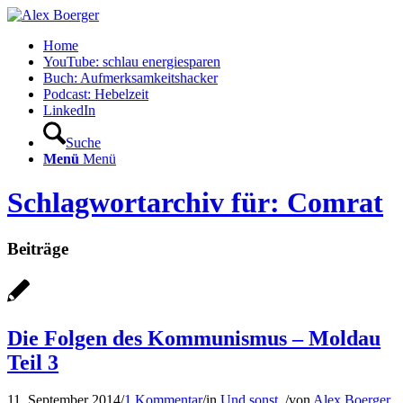
Home
YouTube: schlau energiesparen
Buch: Aufmerksamkeitshacker
Podcast: Hebelzeit
LinkedIn
Suche
Menü
Menü
Schlagwortarchiv für: Comrat
Beiträge
Die Folgen des Kommunismus – Moldau
Teil 3
11. September 2014
/
1 Kommentar
/
in
Und sonst..
/
von
Alex Boerger