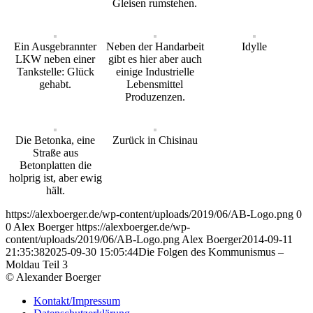
Gleisen rumstehen.
Ein Ausgebrannter
Neben der Handarbeit
Idylle
LKW neben einer
gibt es hier aber auch
Tankstelle: Glück
einige Industrielle
gehabt.
Lebensmittel
Produzenzen.
Die Betonka, eine
Zurück in Chisinau
Straße aus
Betonplatten die
holprig ist, aber ewig
hält.
https://alexboerger.de/wp-content/uploads/2019/06/AB-Logo.png
0
0
Alex Boerger
https://alexboerger.de/wp-
content/uploads/2019/06/AB-Logo.png
Alex Boerger
2014-09-11
21:35:38
2025-09-30 15:05:44
Die Folgen des Kommunismus –
Moldau Teil 3
© Alexander Boerger
Kontakt/Impressum