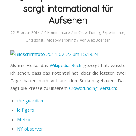
sorgt international für
Aufsehen
/
/
22. Februar 2014
0 Kommentare
in
Crowdfundig
,
Experimente
,
/
Und sonst..
,
Video-Marketing
von
Alex Boerger
Als mir Heiko das
Wikipedia Buch
gezeigt hat, wusste
ich schon, dass das Potential hat, aber die letzten zwei
Tage haben mich voll aus den Socken gehauen. Das
sagt die Presse zu unserem
Crowdfunding-Versuch
:
the guardian
le figaro
Metro
NY observer