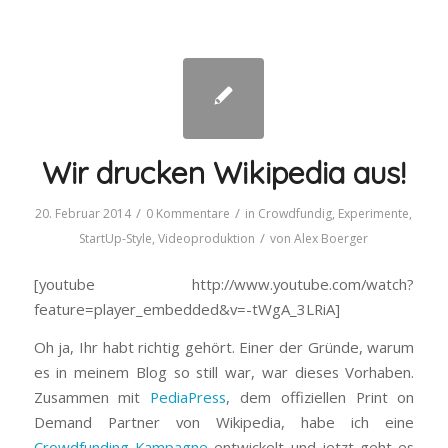
Wir drucken Wikipedia aus!
/
/
20. Februar 2014
0 Kommentare
in
Crowdfundig
,
Experimente
,
/
StartUp-Style
,
Videoproduktion
von
Alex Boerger
[youtube http://www.youtube.com/watch?
feature=player_embedded&v=-tWgA_3LRiA]
Oh ja, Ihr habt richtig gehört. Einer der Gründe, warum
es in meinem Blog so still war, war dieses Vorhaben.
Zusammen mit
PediaPress
, dem offiziellen Print on
Demand Partner von Wikipedia, habe ich eine
Crowdfunding Kampagne
entwickelt und jetzt geht es