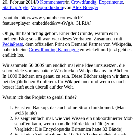
20. Februar 2014
/
0 Kommentare
/
in
Crowdfundig
,
Experimente
,
StartUp-Style
,
Videoproduktion
/
von
Alex Boerger
[youtube http://www.youtube.com/watch?
feature=player_embedded&v=-tWgA_3LRiA]
Oh ja, Ihr habt richtig gehört. Einer der Gründe, warum es in
meinem Blog so still war, war dieses Vorhaben. Zusammen mit
PediaPress
, dem offiziellen Print on Demand Partner von Wikipedia,
habe ich eine
Crowdfunding Kampagne
entwickelt und jetzt geht es
endlich los.
Wir sammeln 50.000$ um endlich mal eine Idee umzusetzen, die
schon viele vor uns hatten: Wir drucken Wikipedia aus. In Büchern.
In 1000 Büchern um genau zu sein. Diese Bücher zeigen wir dann
bei der jährlichen Konferenz für Wikipedianer und wenn es noch
besser läuft auch überall auf der Welt.
Warum ich das Projekt so genial finde?
Es ist ein Backup, das auch ohne Strom funktioniert. (Man
weiß ja nie)
Es zeigt einfach mal, wie viel Wissen ein unkoordinierter Mob
schaffen kann, wenn man die Hürde klein hält. (zum
Vergleich: Die Encyclopædia Britannica hatte 32 Bände)
Es ist eine Zeitaufnahme. In 10, 20, 30 oder vielleicht auch