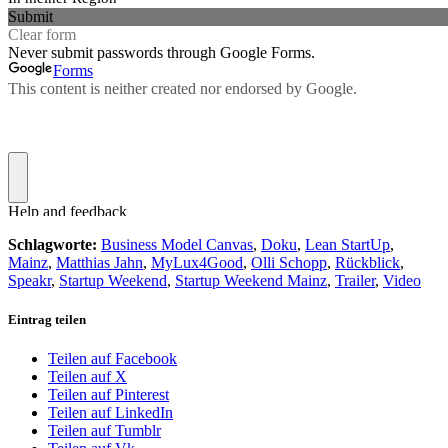
Schlagworte:
Business Model Canvas
,
Doku
,
Lean StartUp
,
Mainz
,
Matthias Jahn
,
MyLux4Good
,
Olli Schopp
,
Rückblick
,
Speakr
,
Startup Weekend
,
Startup Weekend Mainz
,
Trailer
,
Video
Eintrag teilen
Teilen auf Facebook
Teilen auf X
Teilen auf Pinterest
Teilen auf LinkedIn
Teilen auf Tumblr