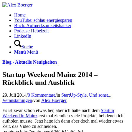
Home
YouTube: schlau energiesparen
Buch: Aufmerksamkeitshacker
Podcast: Hebelzeit
LinkedIn
Suche
Menü
Menü
Blog - Aktuelle Neuigkeiten
Startup Weekend Mainz 2014 –
Rückblick und Ausblick
29. Juli 2014
/
0 Kommentare
/
in
StartUp-Style
,
Und sonst..
,
Veranstaltungen
/
von
Alex Boerger
Es ist zwar schon etwas her, aber ich hatte nach dem
Startup
Weekend in Mainz
erst mal ziemlich viele Projekte, bei denen ich
aufholen musste. Jetzt hatte ich dann aber doch mal wieder etwas
Zeit, das Video zu schneiden.
[youtube http://youtu.be/nWNCBGnSC2o]